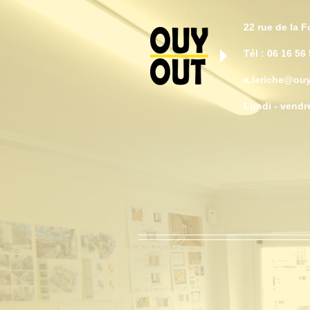
22 rue de la F
Tél : 06 16 56
a.leriche@ou
Lundi - vendr