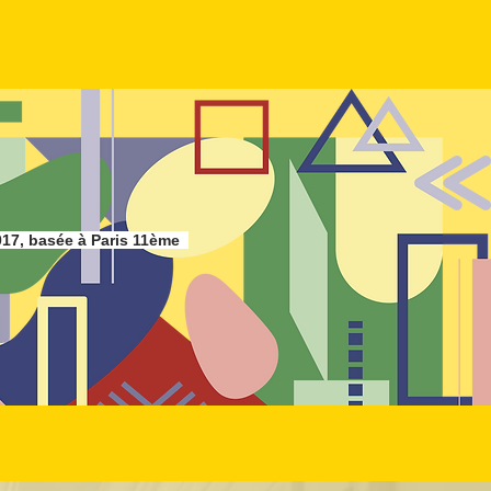
017, basée à Paris 11ème