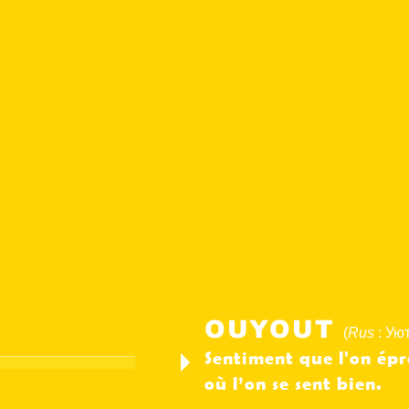
iOns
Le sTudiO
PreSse
OUYOUT
(
Rus
: Уют
Sentiment que l'on épr
où l’on se sent bien.