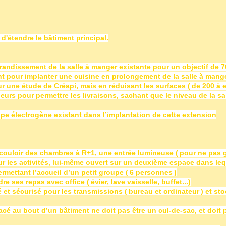
 d'étendre le bâtiment principal.
grandissement de la salle à manger existante pour un objectif de 
t pour implanter une cuisine en prolongement de la salle à mange
une étude de Créapi, mais en réduisant les surfaces ( de 200 à e
urs pour permettre les livraisons, sachant que le niveau de la s
e électrogène existant dans l’implantation de cette extension
couloir des chambres à R+1, une entrée lumineuse
( pour ne pas g
r les activités, lui-même ouvert sur un deuxième espace dans leq
rmettant l’accueil d’un petit groupe ( 6 personnes )
e ses repas avec office ( évier, lave vaisselle, buffet...)
é et sécurisé pour les transmissions ( bureau et ordinateur )
et st
acé au bout d’un bâtiment ne doit pas être un cul-de-sac,
et doit 