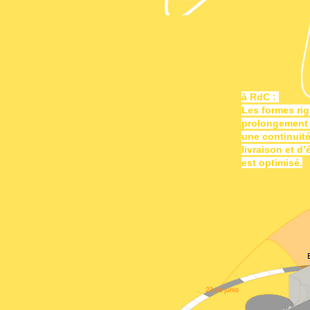
à RdC :
Les formes rig
prolongement d
une continuité
livraison et d
est optimisé.