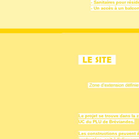
- Sanitaires pour rési
- Un accès à un balco
LE SITE
Le projet se trouve dans la 
UC du PLU de Bréviandes.
Les constructions peuvent ê