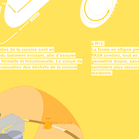
à R+1:
ides de la cuisine sont en
La forme en ellipse p
u batiment existant, afin d’assurer
PASA continu, tout en 
 formelle et fonctionnelle. Le circuit de
géométrie douce, sans
’évacuation des déchets de la cuisine
sentiment plus rassur
résidents.