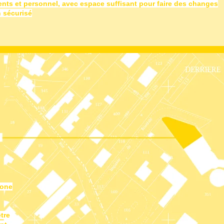
dents et personnel, avec espace suffisant pour faire des changes
n sécurisé
zone
tre