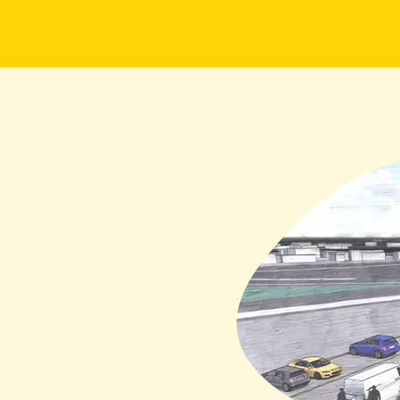
HoME
RéaliSat