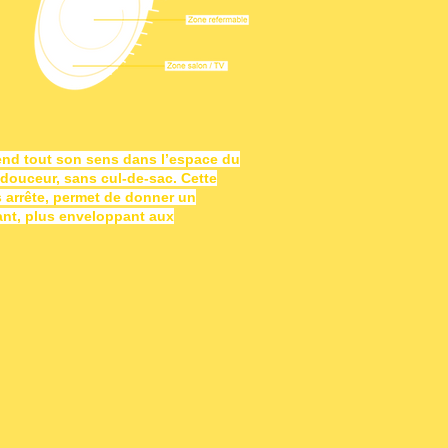
rend tout son sens dans l’espace du
douceur, sans cul-de-sac. Cette
 arrête, permet de donner un
ant, plus enveloppant aux