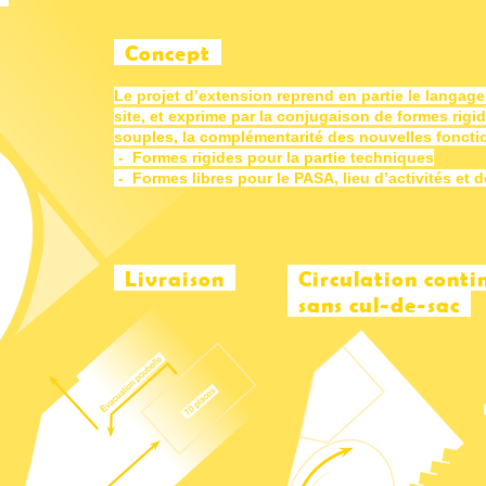
Concept
Le projet d’extension reprend en partie le langage
site, et exprime par la conjugaison de formes rigi
souples, la complémentarité des nouvelles foncti
- Formes rigides pour la partie techniques
- Formes libres pour le PASA, lieu d’activités et 
Livraison
Circulation cont
sans cul-de-sac