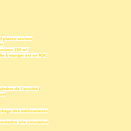
70 places assises
r.
nviron 150 m² )
alle à manger
est en RDC
énérer de l’anxiété )
uel
ockage des médicaments
permettre une circulation