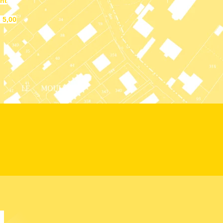
ent
 5,00
S