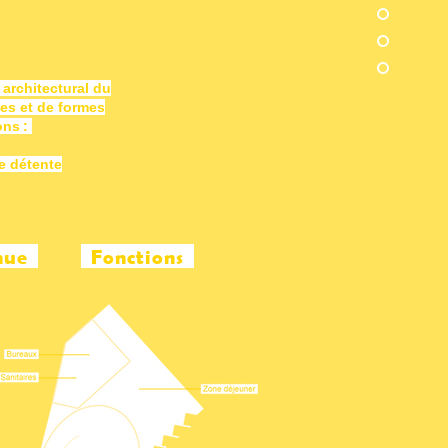
 architectural du
des et de formes
ons :
de détente
inue
Fonctions