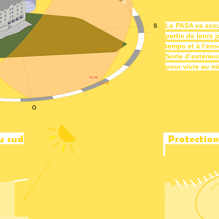
Le PASA va accu
partie de leurs 
temps et à l’ens
Sorte d’extérieur
pour vivre au mi
u sud
Protection 