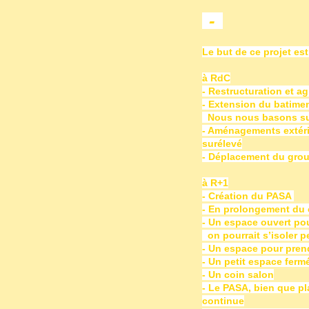
-
Le but de ce projet est
à RdC
- Restructuration et a
- Extension du batimen
Nous nous basons sur 
- Aménagements extérie
surélevé
- Déplacement du group
à R+1
- Création du PASA
- En prolongement du 
- Un espace ouvert pou
on pourrait s’isoler pe
- Un espace pour prendr
- Un petit espace ferm
- Un coin salon
- Le PASA, bien que pl
continue