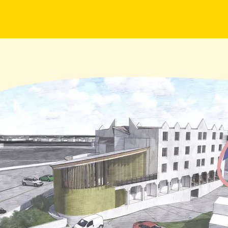
iOns
Le sTudiO
PreSse